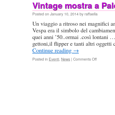
Vintage mostra a Pa
Posted on
January 10, 2014
by
raffaella
Un viaggio a ritroso nei magnifici a
Vespa era il simbolo del cambiament
quei anni ’50..ormai .così lontani …
gettoni,il flipper e tanti altri oggett
Continue reading
→
on
Posted in
Eventi
,
News
|
Comments Off
Vintage
mostra
a
Palermo